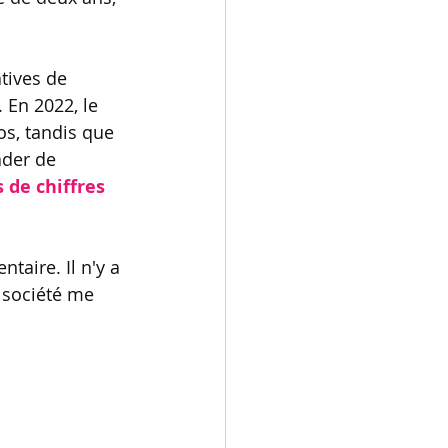
tives de 
. En 2022, le 
os, tandis que 
ader de 
 de chiffres 
taire. Il n'y a 
 société me 