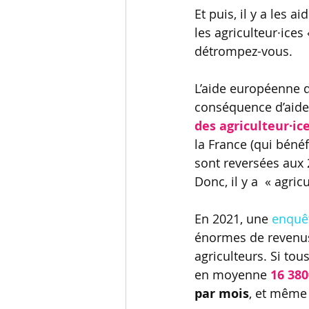
Et puis, il y a les ai
les agriculteur·ice
détrompez-vous.  
L’aide européenne d
conséquence d’aider
des agriculteur·ice
la France (qui bénéf
sont reversées aux 
Donc, il y a  « agric
En 2021, une 
enquê
énormes de revenus
agriculteurs. Si tou
en moyenne 
16 380
par mois
, et même