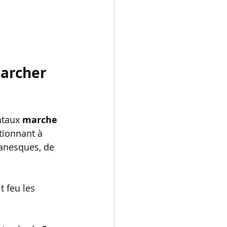
archer 
ntaux 
marche 
ctionnant à 
anesques, de 
 feu les 