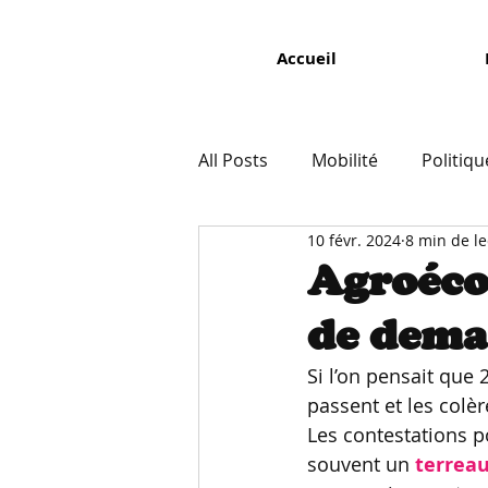
Accueil
All Posts
Mobilité
Politiq
10 févr. 2024
8 min de le
Agriculture / Alimentation
Agroécol
de dema
Si l’on pensait que 
passent et les colè
Les contestations p
souvent un
terreau