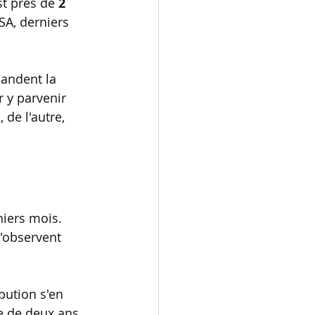
est près de 
2 
SA, derniers 
mandent la 
 y parvenir 
e
, de l'autre, 
niers mois. 
n'observent 
bution s'en 
e de deux ans, 