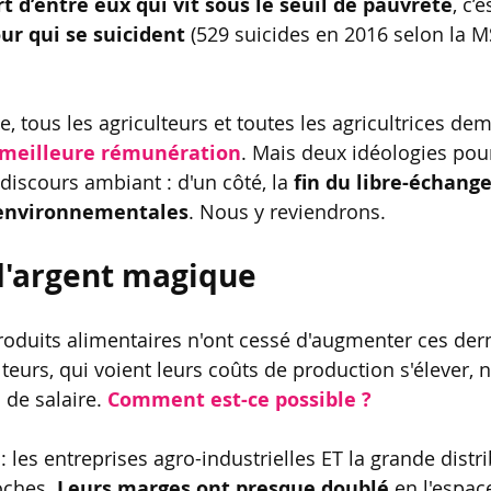
t d’entre eux qui vit sous le seuil de pauvreté
, c’
ur qui se suicident 
(529 suicides en 2016 selon la M
, tous les agriculteurs et toutes les agricultrices de
meilleure rémunération
. Mais deux idéologies pour
 discours ambiant : d'un côté, la 
fin du libre-échang
 environnementales
. Nous y reviendrons.
 d'argent magique
produits alimentaires n'ont cessé d'augmenter ces der
lteurs, qui voient leurs coûts de production s'élever, 
de salaire. 
Comment est-ce possible ?
 : les entreprises agro-industrielles ET la grande distri
oches. 
Leurs marges ont presque doublé 
en l'espac