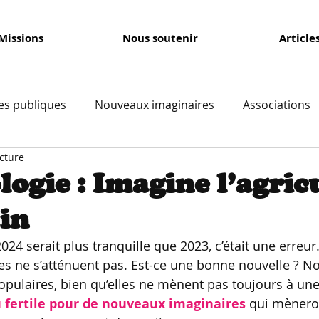
Missions
Nous soutenir
Article
ues publiques
Nouveaux imaginaires
Associations
cture
Économie
Vie quotidienne
International
ogie : Imagine l’agric
in
2024 serait plus tranquille que 2023, c’était une erreur
res ne s’atténuent pas. Est-ce une bonne nouvelle ? No
opulaires, bien qu’elles ne mènent pas toujours à une 
 fertile pour de nouveaux imaginaires
qui mèneron